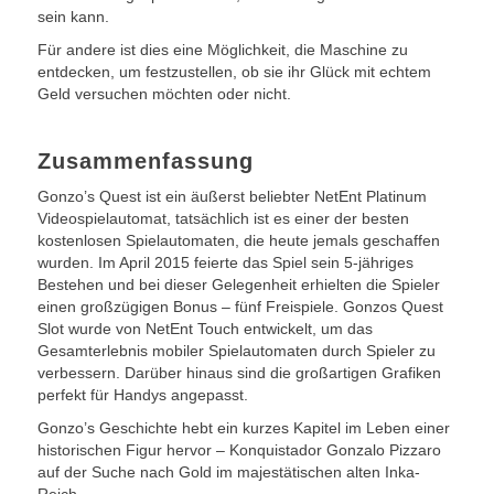
sein kann.
Für andere ist dies eine Möglichkeit, die Maschine zu
entdecken, um festzustellen, ob sie ihr Glück mit echtem
Geld versuchen möchten oder nicht.
Zusammenfassung
Gonzo’s Quest ist ein äußerst beliebter NetEnt Platinum
Videospielautomat, tatsächlich ist es einer der besten
kostenlosen Spielautomaten, die heute jemals geschaffen
wurden. Im April 2015 feierte das Spiel sein 5-jähriges
Bestehen und bei dieser Gelegenheit erhielten die Spieler
einen großzügigen Bonus – fünf Freispiele. Gonzos Quest
Slot wurde von NetEnt Touch entwickelt, um das
Gesamterlebnis mobiler Spielautomaten durch Spieler zu
verbessern. Darüber hinaus sind die großartigen Grafiken
perfekt für Handys angepasst.
Gonzo’s Geschichte hebt ein kurzes Kapitel im Leben einer
historischen Figur hervor – Konquistador Gonzalo Pizzaro
auf der Suche nach Gold im majestätischen alten Inka-