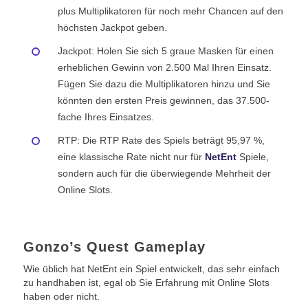
plus Multiplikatoren für noch mehr Chancen auf den
höchsten Jackpot geben.
Jackpot: Holen Sie sich 5 graue Masken für einen
erheblichen Gewinn von 2.500 Mal Ihren Einsatz.
Fügen Sie dazu die Multiplikatoren hinzu und Sie
könnten den ersten Preis gewinnen, das 37.500-
fache Ihres Einsatzes.
RTP: Die RTP Rate des Spiels beträgt 95,97 %,
eine klassische Rate nicht nur für
NetEnt
Spiele,
sondern auch für die überwiegende Mehrheit der
Online Slots.
Gonzo’s Quest Gameplay
Wie üblich hat NetEnt ein Spiel entwickelt, das sehr einfach
zu handhaben ist, egal ob Sie Erfahrung mit Online Slots
haben oder nicht.