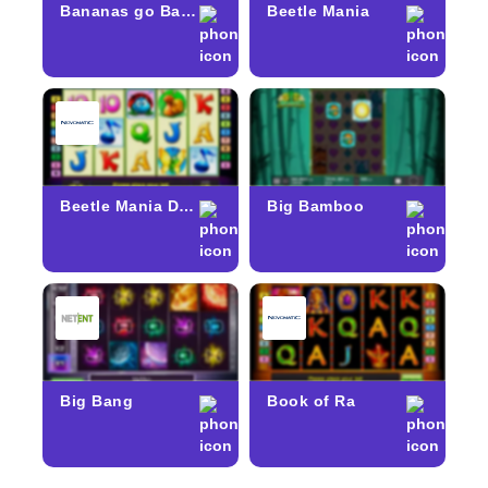
Bananas go Bahamas
Beetle Mania
Beetle Mania Deluxe
Big Bamboo
Big Bang
Book of Ra