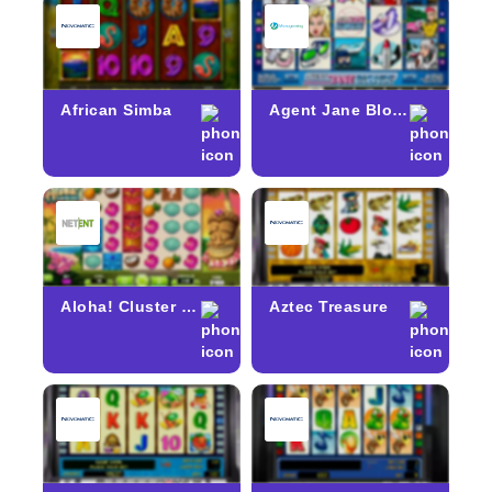
African Simba
Agent Jane Blonde
Aloha! Cluster Pays
Aztec Treasure