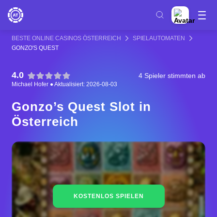
BESTE ONLINE CASINOS ÖSTERREICH
SPIELAUTOMATEN
GONZO'S QUEST
4.0
4
Spieler stimmten ab
Michael Hofer
●
Aktualisiert:
2026-08-03
Gonzo’s Quest Slot in
Österreich
KOSTENLOS SPIELEN