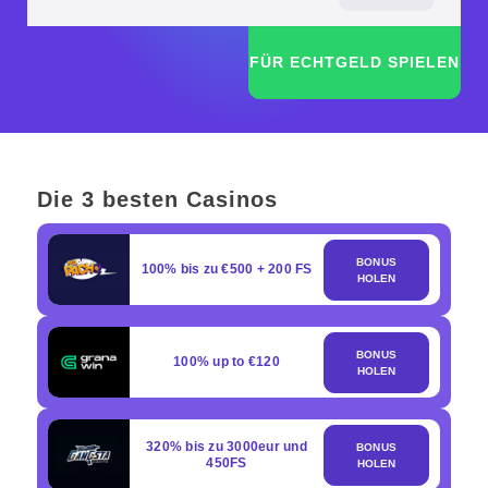
FÜR ECHTGELD SPIELEN
Die 3 besten Casinos
BONUS
100% bis zu €500 + 200 FS
HOLEN
BONUS
100% up to €120
HOLEN
320% bis zu 3000eur und
BONUS
450FS
HOLEN