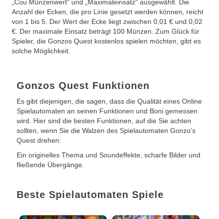
„Cou Münzenwert“ und „Maximaleinsatz“ ausgewählt. Die
Anzahl der Ecken, die pro Linie gesetzt werden können, reicht
von 1 bis 5. Der Wert der Ecke liegt zwischen 0,01 € und 0,02
€. Der maximale Einsatz beträgt 100 Münzen. Zum Glück für
Spieler, die Gonzos Quest kostenlos spielen möchten, gibt es
solche Möglichkeit.
Gonzos Quest Funktionen
Es gibt diejenigen, die sagen, dass die Qualität eines Online
Spielautomaten an seinen Funktionen und Boni gemessen
wird. Hier sind die besten Funktionen, auf die Sie achten
sollten, wenn Sie die Walzen des Spielautomaten Gonzo’s
Quest drehen:
Ein originelles Thema und Soundeffekte, scharfe Bilder und
fließende Übergänge.
Beste Spielautomaten Spiele