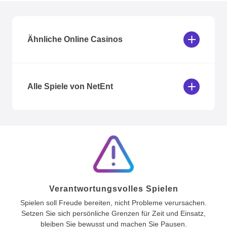
Ähnliche Online Casinos
Alle Spiele von NetEnt
Verantwortungsvolles Spielen
Spielen soll Freude bereiten, nicht Probleme verursachen.
Setzen Sie sich persönliche Grenzen für Zeit und Einsatz,
bleiben Sie bewusst und machen Sie Pausen.