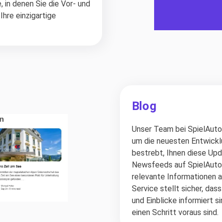
, in denen Sie die Vor- und
Ihre einzigartige
Blog
Unser Team bei SpielAuto
um die neuesten Entwicklu
bestrebt, Ihnen diese Upd
Newsfeeds auf SpielAutom
relevante Informationen 
Service stellt sicher, das
und Einblicke informiert s
einen Schritt voraus sind.