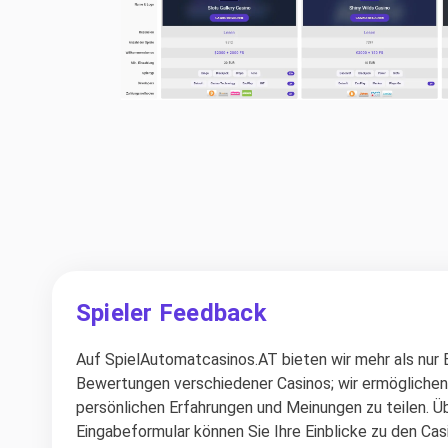
Spieler Feedback
Auf SpielAutomatcasinos.AT bieten wir mehr als nu
Bewertungen verschiedener Casinos; wir ermöglichen 
persönlichen Erfahrungen und Meinungen zu teilen. Üb
Eingabeformular können Sie Ihre Einblicke zu den Casi