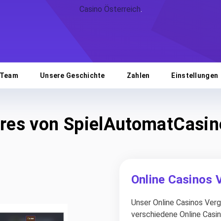
Casino Österreich
.
 Team
Unsere Geschichte
Zahlen
Einstellungen
res von SpielAutomatCasi
Online Casinos 
Unser Online Casinos Vergl
verschiedene Online Casi