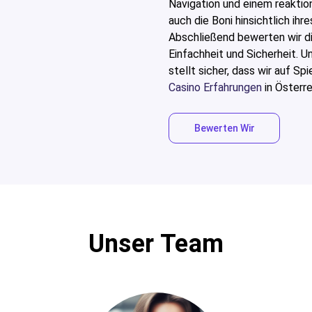
Navigation und einem reaktio
auch die Boni hinsichtlich ihr
Abschließend bewerten wir d
Einfachheit und Sicherheit. U
stellt sicher, dass wir auf S
Casino Erfahrungen
in Österre
Bewerten Wir
Unser Team