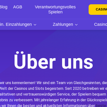
Blog
AGB
Verantwortungsvolles
CASIN
Spielen
in. Einzahlungen
Zahlungen
Casino
Über uns
wir uns kennenlernen! Wir sind ein Team von Gleichgesinnten, die 
Welt der Casinos und Slots begeistern. Seit 2020 betreiben wir 
litativen und vertrauenswürdigen Service, der Spielern bequem hi
ebnis zu verbessern. Mit jahrelanger Erfahrung in der Glücksspiel
n wir Ihnen die besten und aktuellsten Informationen über
beste 