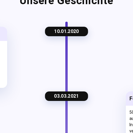
Unsere Geschichte
10.01.2020
03.03.2021
F
5
a
I
v