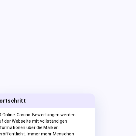
ortschritt
0 Online-Casino-Bewertungen werden
uf der Webseite mit vollständigen
nformationen über die Marken
eröffentlicht. Immer mehr Menschen