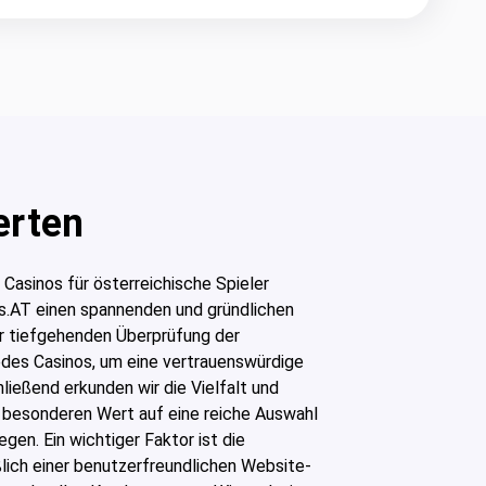
erten
Casinos für österreichische Spieler
s.AT einen spannenden und gründlichen
er tiefgehenden Überprüfung der
jedes Casinos, um eine vertrauenswürdige
ließend erkunden wir die Vielfalt und
ir besonderen Wert auf eine reiche Auswahl
en. Ein wichtiger Faktor ist die
ßlich einer benutzerfreundlichen Website-