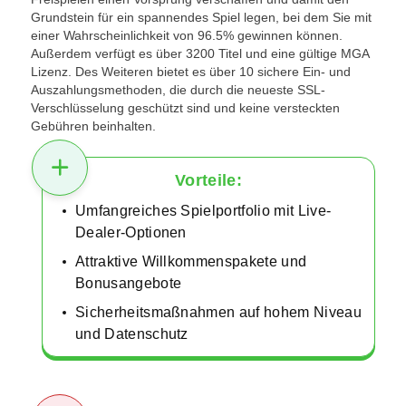
Grundstein für ein spannendes Spiel legen, bei dem Sie mit
einer Wahrscheinlichkeit von 96.5% gewinnen können.
Außerdem verfügt es über 3200 Titel und eine gültige MGA
Lizenz
. Des Weiteren bietet es über 10 sichere Ein- und
Auszahlungsmethoden, die durch die neueste SSL-
Verschlüsselung geschützt sind und keine versteckten
Gebühren beinhalten.
Vorteile:
Umfangreiches Spielportfolio mit Live-
Dealer-Optionen
Attraktive Willkommenspakete und
Bonusangebote
Sicherheitsmaßnahmen auf hohem Niveau
und Datenschutz