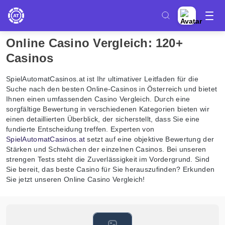
Online Casino Vergleich: 120+
Casinos
SpielAutomatCasinos.at ist Ihr ultimativer Leitfaden für die
Suche nach den besten Online-Casinos in Österreich und bietet
Ihnen einen umfassenden Casino Vergleich. Durch eine
sorgfältige Bewertung in verschiedenen Kategorien bieten wir
einen detaillierten Überblick, der sicherstellt, dass Sie eine
fundierte Entscheidung treffen. Experten von
SpielAutomatCasinos.at
setzt auf eine objektive Bewertung der
Stärken und Schwächen der einzelnen Casinos. Bei unseren
strengen Tests steht die Zuverlässigkeit im Vordergrund. Sind
Sie bereit, das beste Casino für Sie herauszufinden? Erkunden
Sie jetzt unseren Online Casino Vergleich!