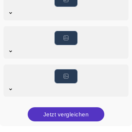
Jetzt vergleichen