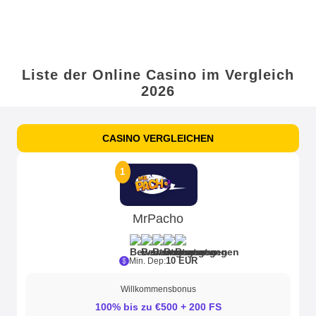
Liste der Online Casino im Vergleich
2026
CASINO VERGLEICHEN
1
MrPacho
10 EUR
Min. Dep:
Willkommensbonus
100% bis zu €500 + 200 FS