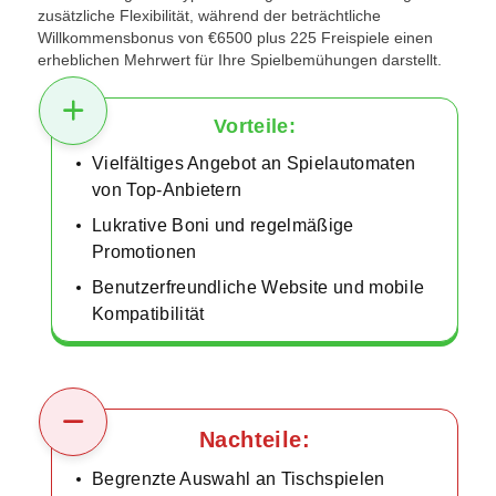
zusätzliche Flexibilität, während der beträchtliche
Willkommensbonus
von €6500 plus 225
Freispiele
einen
erheblichen Mehrwert für Ihre Spielbemühungen darstellt.
Vorteile:
Vielfältiges Angebot an Spielautomaten
von Top-Anbietern
Lukrative Boni und regelmäßige
Promotionen
Benutzerfreundliche Website und mobile
Kompatibilität
Nachteile:
Begrenzte Auswahl an Tischspielen