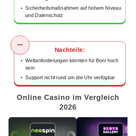
Sicherheitsmaßnahmen auf hohem Niveau
und Datenschutz
Nachteile:
Wettanforderungen könnten für Boni hoch
sein
Support nicht rund um die Uhr verfügbar
Online Casino im Vergleich
2026