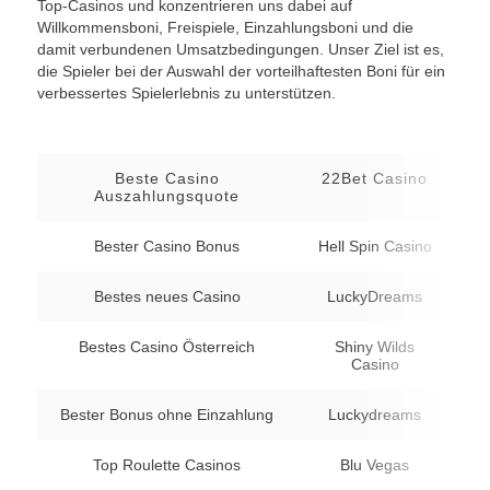
Top-Casinos und konzentrieren uns dabei auf
Willkommensboni, Freispiele, Einzahlungsboni und die
damit verbundenen Umsatzbedingungen. Unser Ziel ist es,
die Spieler bei der Auswahl der vorteilhaftesten Boni für ein
verbessertes Spielerlebnis zu unterstützen.
Beste Casino
22Bet Casino
Auszahlungsquote
Bester Casino Bonus
Hell Spin Casino
Bestes neues Casino
LuckyDreams
Bestes Casino Österreich
Shiny Wilds
Casino
Bester Bonus ohne Einzahlung
Luckydreams
Top Roulette Casinos
Blu Vegas