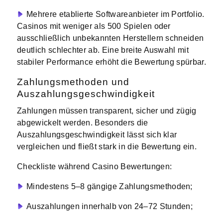
Mehrere etablierte Softwareanbieter im Portfolio.
Casinos mit weniger als 500 Spielen oder
ausschließlich unbekannten Herstellern schneiden
deutlich schlechter ab. Eine breite Auswahl mit
stabiler Performance erhöht die Bewertung spürbar.
Zahlungsmethoden und
Auszahlungsgeschwindigkeit
Zahlungen müssen transparent, sicher und zügig
abgewickelt werden. Besonders die
Auszahlungsgeschwindigkeit
lässt sich klar
vergleichen und fließt stark in die Bewertung ein.
Checkliste während
Casino Bewertungen
:
Mindestens 5–8 gängige Zahlungsmethoden;
Auszahlungen innerhalb von 24–72 Stunden;