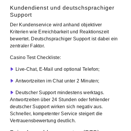
Kundendienst und deutschsprachiger
Support
Der Kundenservice wird anhand objektiver
Kriterien wie Erreichbarkeit und Reaktionszeit
bewertet. Deutschsprachiger Support ist dabei ein
zentraler Faktor.
Casino Test
Checkliste:
Live-Chat, E-Mail und optional Telefon;
Antwortzeiten im Chat unter 2 Minuten;
Deutscher Support mindestens werktags.
Antwortzeiten über 24 Stunden oder fehlender
deutscher Support wirken sich negativ aus.
Schneller, kompetenter Service steigert die
Vertrauensbewertung deutlich.