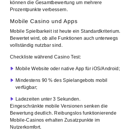
können die Gesamtbewertung um mehrere
Prozentpunkte verbessern.
Mobile Casino und Apps
Mobile Spielbarkeit ist heute ein Standardkriterium.
Bewertet wird, ob alle Funktionen auch unterwegs
vollständig nutzbar sind.
Checkliste während
Casino Test
:
Mobile Website oder native
App
für iOS/Android;
Mindestens 90 % des Spielangebots mobil
verfügbar;
Ladezeiten unter 3 Sekunden.
Eingeschränkte
mobile
Versionen senken die
Bewertung deutlich. Reibungslos funktionierende
Mobile-Casinos erhalten Zusatzpunkte im
Nutzerkomfort.