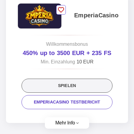
EmperiaCasino
Willkommensbonus
450% up to 3500 EUR + 235 FS
Min. Einzahlung
10 EUR
SPIELEN
EMPERIACASINO TESTBERICHT
Mehr Info