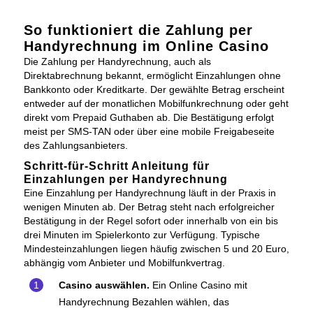
So funktioniert die Zahlung per
Handyrechnung im Online Casino
Die Zahlung per Handyrechnung, auch als
Direktabrechnung
bekannt, ermöglicht Einzahlungen ohne
Bankkonto oder Kreditkarte. Der gewählte Betrag erscheint
entweder auf der monatlichen Mobilfunkrechnung oder geht
direkt vom Prepaid
Guthaben
ab. Die Bestätigung erfolgt
meist per SMS-TAN oder über eine mobile Freigabeseite
des Zahlungsanbieters.
Schritt-für-Schritt Anleitung für
Einzahlungen per Handyrechnung
Eine
Einzahlung per Handyrechnung
läuft in der Praxis in
wenigen Minuten ab. Der Betrag steht nach erfolgreicher
Bestätigung in der Regel sofort oder innerhalb von ein bis
drei Minuten im Spielerkonto zur Verfügung. Typische
Mindesteinzahlungen liegen häufig zwischen 5 und 20 Euro,
abhängig vom Anbieter und Mobilfunkvertrag.
Casino auswählen.
Ein Online
Casino mit
Handyrechnung Bezahlen
wählen, das