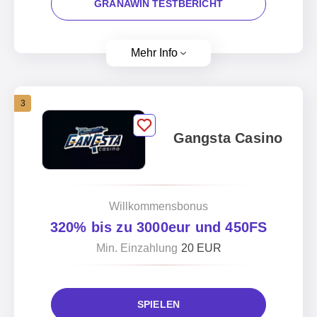
GRANAWIN TESTBERICHT
Mehr Info
3
Gangsta Casino
Willkommensbonus
320% bis zu 3000eur und 450FS
Min. Einzahlung
20 EUR
SPIELEN