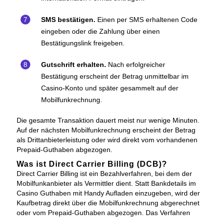
SMS bestätigen.
Einen per SMS erhaltenen Code
eingeben oder die Zahlung über einen
Bestätigungslink freigeben.
Gutschrift erhalten.
Nach erfolgreicher
Bestätigung erscheint der Betrag unmittelbar im
Casino-Konto und später gesammelt auf der
Mobilfunkrechnung.
Die gesamte Transaktion dauert meist nur wenige Minuten.
Auf der nächsten Mobilfunkrechnung erscheint der Betrag
als Drittanbieterleistung oder wird direkt vom vorhandenen
Prepaid-Guthaben abgezogen.
Was ist Direct Carrier Billing (DCB)?
Direct Carrier Billing ist ein Bezahlverfahren, bei dem der
Mobilfunkanbieter als Vermittler dient. Statt Bankdetails im
Casino Guthaben mit Handy Aufladen
einzugeben, wird der
Kaufbetrag direkt über die Mobilfunkrechnung abgerechnet
oder vom Prepaid-Guthaben abgezogen. Das Verfahren