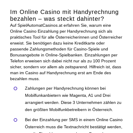
Im Online Casino mit Handyrechnung
bezahlen – was steckt dahinter?
Auf SpielAutomatCasinos.at erfahren Sie, warum eine
Online Casino Einzahlung per Handyrechnung sich als
praktisches Tool für alle Österreicherinnen und Österreicher
erweist. Sie benötigen dazu keine Kreditkarte oder
passende Zahlungsmethoden für Casino-Spiele und
Bonusangebote in Online-Spielbanken. Einzahlungen per
Telefon erweisen sich dabei nicht nur als zu 100 Prozent
sicher, sondern vor allem als zeitsparend. Hilfreich ist, dass
man im Casino auf Handyrechnung erst am Ende des
bezahlen muss.
Zahlungen per Handyrechnung können bei
Mobilfunkanbietern wie Magenta, A1 und Drei
arrangiert werden. Diese 3 Unternehmen zählen zu
den größten Mobilfunkbetreibern in Österreich.
Bei der Einzahlung per SMS in einem Online Casino
Österreich muss die Textnachricht bestätigt werden,