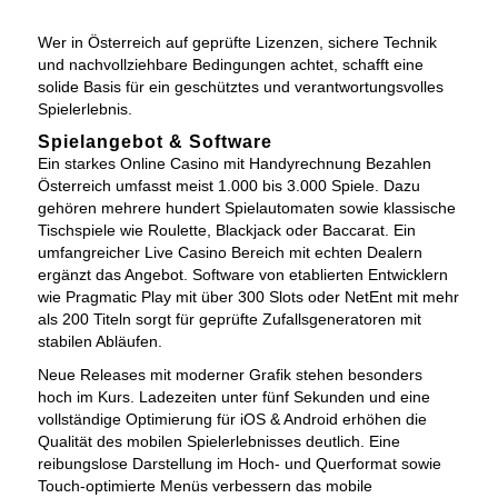
Wer in Österreich auf geprüfte Lizenzen, sichere Technik
und nachvollziehbare Bedingungen achtet, schafft eine
solide Basis für ein geschütztes und verantwortungsvolles
Spielerlebnis.
Spielangebot & Software
Ein starkes
Online Casino mit Handyrechnung Bezahlen
Österreich
umfasst meist 1.000 bis 3.000 Spiele. Dazu
gehören mehrere hundert
Spielautomaten
sowie klassische
Tischspiele wie Roulette, Blackjack oder Baccarat. Ein
umfangreicher Live Casino Bereich mit echten Dealern
ergänzt das Angebot. Software von etablierten Entwicklern
wie Pragmatic Play mit über 300 Slots oder NetEnt mit mehr
als 200 Titeln sorgt für geprüfte Zufallsgeneratoren mit
stabilen Abläufen.
Neue Releases mit moderner Grafik stehen besonders
hoch im Kurs. Ladezeiten unter fünf Sekunden und eine
vollständige Optimierung für iOS & Android erhöhen die
Qualität des mobilen Spielerlebnisses deutlich. Eine
reibungslose Darstellung im Hoch- und Querformat sowie
Touch-optimierte Menüs verbessern das mobile