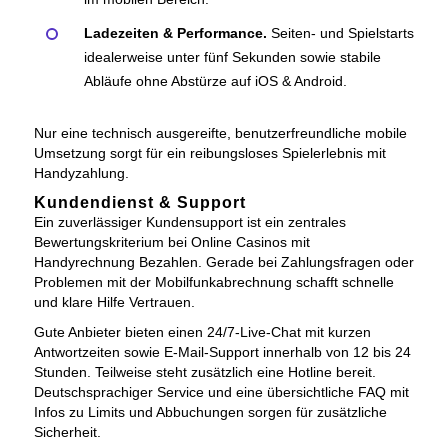
Ladezeiten & Performance.
Seiten- und Spielstarts
idealerweise unter fünf Sekunden sowie stabile
Abläufe ohne Abstürze auf iOS & Android.
Nur eine technisch ausgereifte, benutzerfreundliche mobile
Umsetzung sorgt für ein reibungsloses Spielerlebnis mit
Handyzahlung
.
Kundendienst & Support
Ein zuverlässiger Kundensupport ist ein zentrales
Bewertungskriterium bei
Online Casinos mit
Handyrechnung Bezahlen
. Gerade bei Zahlungsfragen oder
Problemen mit der Mobilfunkabrechnung schafft schnelle
und klare Hilfe Vertrauen.
Gute Anbieter bieten einen 24/7-Live-Chat mit kurzen
Antwortzeiten sowie E-Mail-Support innerhalb von 12 bis 24
Stunden. Teilweise steht zusätzlich eine Hotline bereit.
Deutschsprachiger Service und eine übersichtliche FAQ mit
Infos zu Limits und Abbuchungen sorgen für zusätzliche
Sicherheit
.