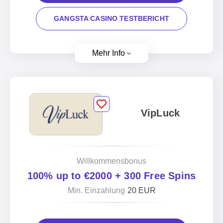
GANGSTA CASINO TESTBERICHT
Mehr Info
VipLuck
Willkommensbonus
100% up to €2000 + 300 Free Spins
Min. Einzahlung
20 EUR