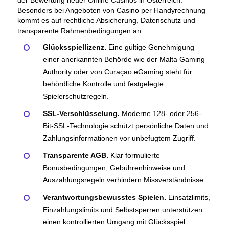
der Bewertung neuer Online Casinos in Österreich.
Besonders bei Angeboten von
Casino per Handyrechnung
kommt es auf rechtliche Absicherung,
Datenschutz
und
transparente Rahmenbedingungen an.
Glücksspiellizenz.
Eine gültige Genehmigung
einer anerkannten Behörde wie der Malta Gaming
Authority oder von Curaçao eGaming steht für
behördliche Kontrolle und festgelegte
Spielerschutzregeln.
SSL-Verschlüsselung.
Moderne 128- oder 256-
Bit-SSL-Technologie schützt persönliche Daten und
Zahlungsinformationen vor unbefugtem Zugriff.
Transparente AGB.
Klar formulierte
Bonusbedingungen, Gebührenhinweise und
Auszahlungsregeln verhindern Missverständnisse.
Verantwortungsbewusstes Spielen.
Einsatzlimits,
Einzahlungslimits und Selbstsperren unterstützen
einen kontrollierten Umgang mit Glücksspiel.