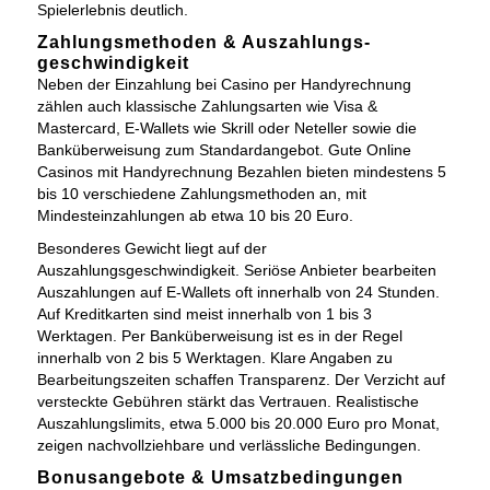
Spielerlebnis deutlich.
Zahlungsmethoden & Auszahlungs­
geschwindigkeit
Neben der Einzahlung bei
Casino per Handyrechnung
zählen auch klassische Zahlungsarten wie Visa &
Mastercard, E-Wallets wie Skrill oder Neteller sowie die
Banküberweisung zum Standardangebot. Gute
Online
Casinos mit Handyrechnung Bezahlen
bieten mindestens 5
bis 10 verschiedene Zahlungsmethoden an, mit
Mindesteinzahlungen ab etwa 10 bis 20 Euro.
Besonderes Gewicht liegt auf der
Auszahlungsgeschwindigkeit. Seriöse Anbieter bearbeiten
Auszahlungen auf E-Wallets oft innerhalb von 24 Stunden.
Auf Kreditkarten sind meist innerhalb von 1 bis 3
Werktagen. Per Banküberweisung ist es in der Regel
innerhalb von 2 bis 5 Werktagen. Klare Angaben zu
Bearbeitungszeiten schaffen Transparenz. Der Verzicht auf
versteckte Gebühren stärkt das Vertrauen. Realistische
Auszahlungslimits, etwa 5.000 bis 20.000 Euro pro Monat,
zeigen nachvollziehbare und verlässliche Bedingungen.
Bonusangebote & Umsatzbedingungen