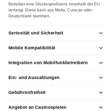
Betreiber eine Glücksspiellizenz innerhalb der EU
verlangt. Diese kann aus Malta, Curacao oder
Deutschland stammen.
Seriosität und Sicherheit
Ein seriöses Mobile Pay Casino zeichnet sich
durch eine sichere SSL-Verschlüsselung,
Mobile Kompatibilität
überprüfte Zufallsgeneratoren und anerkannte
Es ist logisch nachvollziehbar, dass ein
Zertifikate aus.
Handyrechnung Casino speziell für die mobile
Integration von Mobilfunkbetreibern
Nutzung ausgelegt ist. In Online Casinos mit
Das Casino sollte mit den meisten, wenn nicht
Handyrechnung bezahlen, erweist sich als
allen Mobilfunkbetreibern in Österreich kompatibel
Ein- und Auszahlungen
komfortabler Aufmacher jeder mobilen Plattform.
sein. Etwa ein Magenta Casino wäre speziell auf
Während es kein Problem ist, per Handyrechnung
Zahlungen mit diesem Provider ausgelegt.
Online Casino Guthaben aufzuladen, sind
Gebührenfreiheit
Auszahlungen nicht vorgesehen. Es müssen
Eine Einzahlung per Handyrechnung sollte bei
Auszahlungen per SEPA oder auf E-Wallets
seriösen Anbietern für Glücksspiel keine
Angebot an Casinospielen
möglich sein.
zusätzlichen Kosten zu Buche tragen. Wenn