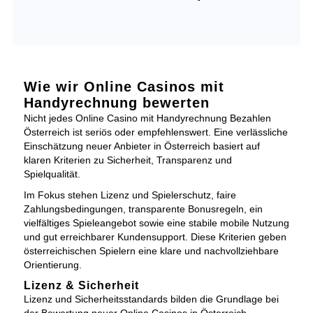
Wie wir Online Casinos mit
Handyrechnung bewerten
Nicht jedes Online Casino mit Handyrechnung Bezahlen
Österreich ist seriös oder empfehlenswert. Eine verlässliche
Einschätzung neuer Anbieter in Österreich basiert auf
klaren Kriterien zu Sicherheit, Transparenz und
Spielqualität.
Im Fokus stehen Lizenz und Spielerschutz, faire
Zahlungsbedingungen, transparente Bonusregeln, ein
vielfältiges Spieleangebot sowie eine stabile mobile Nutzung
und gut erreichbarer Kundensupport. Diese Kriterien geben
österreichischen Spielern eine klare und nachvollziehbare
Orientierung.
Lizenz & Sicherheit
Lizenz und Sicherheitsstandards bilden die Grundlage bei