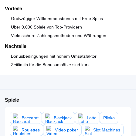
Vorteile
Großzügiger Willkommensbonus mit Free Spins
Über 9.000 Spiele von Top-Providern
Viele sichere Zahlungsmethoden und Währungen
Nachteile
Bonusbedingungen mit hohem Umsatzfaktor
Zeitlimits für die Bonusumsätze sind kurz
Spiele
Baccarat
Blackjack
Lotto
Plinko
Roulettes
Video poker
Slot Machines