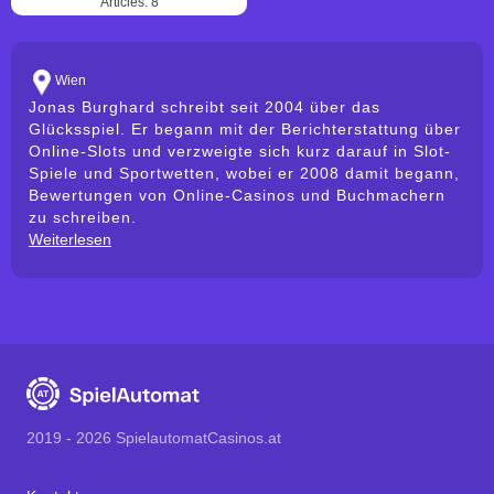
Articles: 8
Wien
Jonas Burghard schreibt seit 2004 über das
Glücksspiel. Er begann mit der Berichterstattung über
Online-Slots und verzweigte sich kurz darauf in Slot-
Spiele und Sportwetten, wobei er 2008 damit begann,
Bewertungen von Online-Casinos und Buchmachern
zu schreiben.
Weiterlesen
2019 - 2026 SpielautomatCasinos.at