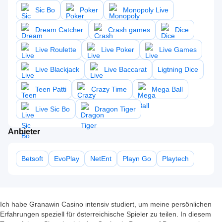
Sic Bo
Poker
Monopoly Live
Dream Catcher
Crash games
Dice
Live Roulette
Live Poker
Live Games
Live Blackjack
Live Baccarat
Ligtning Dice
Teen Patti
Crazy Time
Mega Ball
Live Sic Bo
Dragon Tiger
Anbieter
Betsoft
EvoPlay
NetEnt
Playn Go
Playtech
Ich habe Granawin Casino intensiv studiert, um meine persönlichen
Erfahrungen speziell für österreichische Spieler zu teilen. In diesem