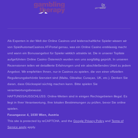
Als Experten in der Welt der Online Casinos und leidenschaftliche Spieler wissen wir
von SpielAutomatCasinos.AT-Portal genau, was ein Online Casino erstklassig macht
und wann ein Bonusangebot für Spieler wirklich attraktiv ist. Die in unserer Topliste
aufgeführten Online Casino Österreich wurden von uns sorgfältig geprüft. In unseren
Rezensionen teilen wir detaillierte Erfahrungen und ein abschließendes Urteil zu jedem
Angebot. Wir empfehlen Ihnen, nur in Casinos zu spielen, die von einer offiziellen
Regulierungsbehörde lizenziert sind (Malta, Gibraltar, Curaçao, UK, etc.). Denken Sie
daran, dass Glücksspiel süchtig machen kann. Bitte spielen Sie
verantwortungsbewusst.
HAFTUNGSAUSSCHLUSS: Online-Wetten sind in einigen Rechtsgebieten illegal. Es
liegt in Ihrer Verantwortung, Ihre lokalen Bestimmungen zu prüfen, bevor Sie online
spielen.
Fasangasse 4, 1030 Wien, Austria
This site is protected by reCAPTCHA, and the
Google Privacy Policy
and
Terms of
Service apply
apply.