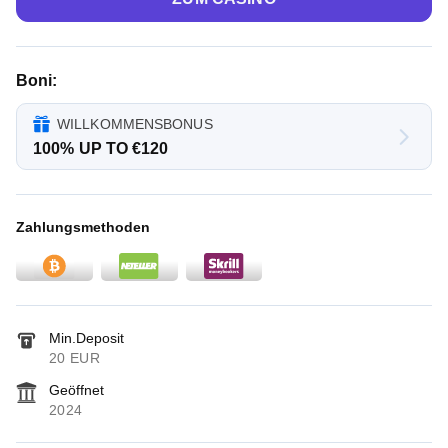
Features
9 / 10
Support
8.8 / 10
Boni:
WILLKOMMENSBONUS
100% UP TO €120
Zahlungsmethoden
Min.Deposit
20 EUR
Geöffnet
2024