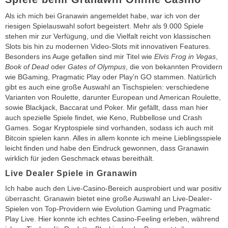
Als ich mich bei Granawin angemeldet habe, war ich von der
riesigen Spielauswahl sofort begeistert. Mehr als 9.000 Spiele
stehen mir zur Verfügung, und die Vielfalt reicht von klassischen
Slots bis hin zu modernen Video-Slots mit innovativen Features.
Besonders ins Auge gefallen sind mir Titel wie
Elvis Frog in Vegas
,
Book of Dead
oder
Gates of Olympus
, die von bekannten Providern
wie BGaming, Pragmatic Play oder Play’n GO stammen. Natürlich
gibt es auch eine große Auswahl an Tischspielen: verschiedene
Varianten von Roulette, darunter European und American Roulette,
sowie Blackjack, Baccarat und Poker. Mir gefällt, dass man hier
auch spezielle Spiele findet, wie Keno, Rubbellose und Crash
Games. Sogar Kryptospiele sind vorhanden, sodass ich auch mit
Bitcoin spielen kann. Alles in allem konnte ich meine Lieblingsspiele
leicht finden und habe den Eindruck gewonnen, dass Granawin
wirklich für jeden Geschmack etwas bereithält.
Live Dealer Spiele in Granawin
Ich habe auch den Live-Casino-Bereich ausprobiert und war positiv
überrascht. Granawin bietet eine große Auswahl an Live-Dealer-
Spielen von Top-Providern wie Evolution Gaming und Pragmatic
Play Live. Hier konnte ich echtes Casino-Feeling erleben, während