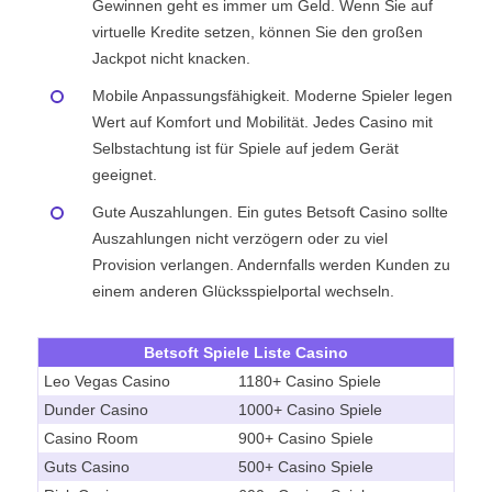
Gewinnen geht es immer um Geld. Wenn Sie auf
virtuelle Kredite setzen, können Sie den großen
Jackpot nicht knacken.
Mobile Anpassungsfähigkeit. Moderne Spieler legen
Wert auf Komfort und Mobilität. Jedes Casino mit
Selbstachtung ist für Spiele auf jedem Gerät
geeignet.
Gute Auszahlungen. Ein gutes Betsoft Casino sollte
Auszahlungen nicht verzögern oder zu viel
Provision verlangen. Andernfalls werden Kunden zu
einem anderen Glücksspielportal wechseln.
Betsoft Spiele Liste Casino
Leo Vegas Casino
1180+ Casino Spiele
Dunder Casino
1000+ Casino Spiele
Casino Room
900+ Casino Spiele
Guts Casino
500+ Casino Spiele