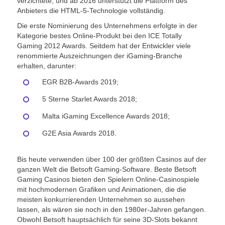
verzichtete, und ab 2016 unterstützt die Plattform des
Anbieters die HTML-5-Technologie vollständig.
Die erste Nominierung des Unternehmens erfolgte in der
Kategorie bestes Online-Produkt bei den ICE Totally
Gaming 2012 Awards. Seitdem hat der Entwickler viele
renommierte Auszeichnungen der iGaming-Branche
erhalten, darunter:
EGR B2B-Awards 2019;
5 Sterne Starlet Awards 2018;
Malta iGaming Excellence Awards 2018;
G2E Asia Awards 2018.
Bis heute verwenden über 100 der größten Casinos auf der
ganzen Welt die Betsoft Gaming-Software. Beste Betsoft
Gaming Casinos bieten den Spielern Online-Casinospiele
mit hochmodernen Grafiken und Animationen, die die
meisten konkurrierenden Unternehmen so aussehen
lassen, als wären sie noch in den 1980er-Jahren gefangen.
Obwohl Betsoft hauptsächlich für seine 3D-Slots bekannt