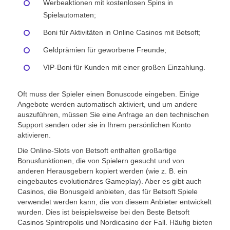
Werbeaktionen mit kostenlosen Spins in
Spielautomaten;
Boni für Aktivitäten in Online Casinos mit Betsoft;
Geldprämien für geworbene Freunde;
VIP-Boni für Kunden mit einer großen Einzahlung.
Oft muss der Spieler einen Bonuscode eingeben. Einige
Angebote werden automatisch aktiviert, und um andere
auszuführen, müssen Sie eine Anfrage an den technischen
Support senden oder sie in Ihrem persönlichen Konto
aktivieren.
Die Online-Slots von Betsoft enthalten großartige
Bonusfunktionen, die von Spielern gesucht und von
anderen Herausgebern kopiert werden (wie z. B. ein
eingebautes evolutionäres Gameplay). Aber es gibt auch
Casinos, die Bonusgeld anbieten, das für Betsoft Spiele
verwendet werden kann, die von diesem Anbieter entwickelt
wurden. Dies ist beispielsweise bei den Beste Betsoft
Casinos Spintropolis und Nordicasino der Fall. Häufig bieten