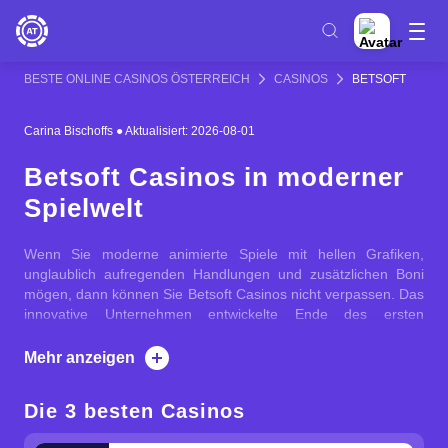
BESTE ONLINE CASINOS ÖSTERREICH
CASINOS
BETSOFT
Carina Bischoffs
●
Aktualisiert:
2026-08-01
Betsoft Casinos in moderner
Spielwelt
Wenn Sie moderne animierte Spiele mit hellen Grafiken,
unglaublich aufregenden Handlungen und zusätzlichen Boni
mögen, dann können Sie Betsoft Casinos nicht verpassen. Das
innovative Unternehmen entwickelte Ende des ersten
Jahrzehnts des 21. Jahrhunderts die ersten 3D-
Spielautomaten. Laut den Rezensionen und Bewertungen der
Mehr anzeigen
Spieler gehören ihre Spielautomaten zu den besten, sie haben
nicht nur ein interessantes Design, sondern auch die höchsten
Die 3 besten Casinos
Auszahlungsquoten. Bis heute sind Betsoft Spiele in fast jedem
Online-Casino verfügbar.