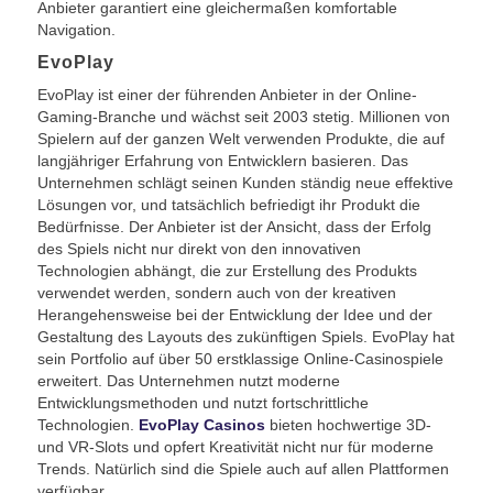
Anbieter garantiert eine gleichermaßen komfortable
Navigation.
EvoPlay
EvoPlay ist einer der führenden Anbieter in der Online-
Gaming-Branche und wächst seit 2003 stetig. Millionen von
Spielern auf der ganzen Welt verwenden Produkte, die auf
langjähriger Erfahrung von Entwicklern basieren. Das
Unternehmen schlägt seinen Kunden ständig neue effektive
Lösungen vor, und tatsächlich befriedigt ihr Produkt die
Bedürfnisse. Der Anbieter ist der Ansicht, dass der Erfolg
des Spiels nicht nur direkt von den innovativen
Technologien abhängt, die zur Erstellung des Produkts
verwendet werden, sondern auch von der kreativen
Herangehensweise bei der Entwicklung der Idee und der
Gestaltung des Layouts des zukünftigen Spiels. EvoPlay hat
sein Portfolio auf über 50 erstklassige Online-Casinospiele
erweitert. Das Unternehmen nutzt moderne
Entwicklungsmethoden und nutzt fortschrittliche
Technologien.
EvoPlay Casinos
bieten hochwertige 3D-
und VR-Slots und opfert Kreativität nicht nur für moderne
Trends. Natürlich sind die Spiele auch auf allen Plattformen
verfügbar.