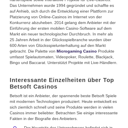
Das Unternehmen wurde 1994 gegründet und schaffte es
auf Anhieb, sich durch die Entwicklung einer Plattform zur
Platzierung von Online-Casinos im Internet von der
Konkurrenz abzuheben. 2014 gelang dem Anbieter mit der
Einführung der ersten mobilen Casino-Software auf dem
Markt ein neuer technologischer Durchbruch. In mehr als
25 Jahren Arbeit in der Glücksspielbranche wurden über
600 Arten von Glücksspielunterhaltung auf den Markt
gebracht. Die Palette von
Microgaming Casino
Produkte
umfasst Spielautomaten, Videopoker, Roulette, Blackjack,
Bingo und Baccarat. Unterstützt Projekte mit Live-Händlern.
Interessante Einzelheiten über Top
Betsoft Casinos
Betsoft ist ein Anbieter, der spannende beste Betsoft Spiele
mit modernen Technologien produziert. Heute entwickelt es
sich ziemlich schnell und seine Produkte werden in vielen
Casinos immer beliebter. Betrachten Sie einige interessante
Fakten in der Biografie des Anbieters.
Der Hauptsitz des Unternehmens befindet sich in