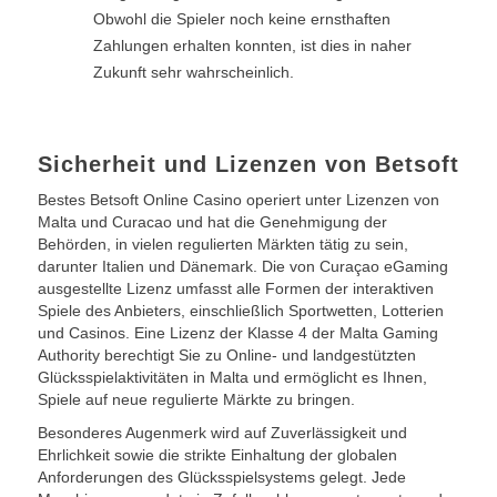
Obwohl die Spieler noch keine ernsthaften
Zahlungen erhalten konnten, ist dies in naher
Zukunft sehr wahrscheinlich.
Sicherheit und Lizenzen von Betsoft
Bestes Betsoft Online Casino operiert unter Lizenzen von
Malta und Curacao und hat die Genehmigung der
Behörden, in vielen regulierten Märkten tätig zu sein,
darunter Italien und Dänemark. Die von Curaçao eGaming
ausgestellte Lizenz umfasst alle Formen der interaktiven
Spiele des Anbieters, einschließlich Sportwetten, Lotterien
und Casinos. Eine Lizenz der Klasse 4 der Malta Gaming
Authority berechtigt Sie zu Online- und landgestützten
Glücksspielaktivitäten in Malta und ermöglicht es Ihnen,
Spiele auf neue regulierte Märkte zu bringen.
Besonderes Augenmerk wird auf Zuverlässigkeit und
Ehrlichkeit sowie die strikte Einhaltung der globalen
Anforderungen des Glücksspielsystems gelegt. Jede