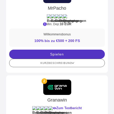
MrPacho
10 EUR
Min. Dep:
Willkommensbonus
100% bis zu €500 + 200 FS
Spielen
KURZBESCHREIBUNG
2
Granawin
Zum Testbericht