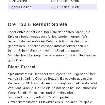
Rizk Casino
600+ Casino Spiele
Codeta Casino
500+ Casino Spiele
Die Top 5 Betsoft Spiele
Jeder Anbieter hat eine Top-Liste der besten Spiele, die
Spielern bedenkenlos empfohlen werden können. Wir
haben 5 der beliebtesten Betsoft-Slots unter die Lupe
genommen und teilen wichtige Informationen dazu mit
Ihnen. Spielen Sie nur bewährte Spielautomaten, um
ästhetisches Vergnügen zu bekommen und die Gewinne zu
genießen.
Blood Eternal
Spielautomat für Liebhaber von Mystik und Legenden über
Vampire in Online Casinos Betsoft. Es besteht aus sechs
Walzen und 30 Gewinnlinien und bringt Sie direkt in die Welt
von Graf Dracula. Der Spielautomat hat eine Bonusfunktion:
Wenn Sie die Menschen- und Vampirsymbole
aneinanderreihen, erhalten Sie die perfekte
Gewinnkombination. Blut wird fließen und acht Freispiele