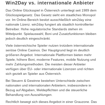
Win2Day vs. internationale Anbieter
Das
Online Glücksspiel
in Österreich unterliegt seit 1989 dem
Glücksspielgesetz. Das Gesetz sieht ein staatliches Monopol
vor. Im Online-Bereich besitzt ausschließlich win2day eine
nationale Lizenz. win2day fungiert als staatlich kontrollierter
Betreiber. Hohe regulatorische Standards stehen im
Mittelpunkt. Spielauswahl, Boni und Zusatzfunktionen bleiben
jedoch deutlich eingeschränkt.
Viele österreichische Spieler nutzen trotzdem internationale
seriöse Online Casinos
. Der Hauptgrund liegt im deutlich
größeren Angebot. Internationale Plattformen bieten mehr
Spiele, höhere Boni, moderne Features, mobile Nutzung und
mehr Zahlungsmethoden. Die meisten dieser Anbieter
verfügen über EU- oder internationale Lizenzen und richten
sich gezielt an Spieler aus Österreich.
Bei
Steuern & Gewinne
bestehen Unterschiede zwischen
nationalen und internationalen Anbietern, insbesondere in
Bezug auf Abgaben, Meldepflichten und die steuerliche
Behandlung von Auszahlungen.
Rechtlich bewegt sich dieses Angebot in einer Grauzone. Das