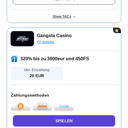
Show T&Cs
Gangsta Casino
(0) reviews
320% bis zu 3000eur und 450FS
Min. Einzahlung
20 EUR
Zahlungsmethoden
SPIELEN