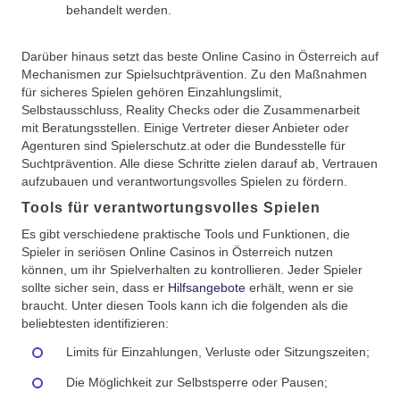
behandelt werden.
Darüber hinaus setzt das
beste Online Casino
in Österreich auf
Mechanismen zur Spielsuchtprävention. Zu den Maßnahmen
für sicheres Spielen gehören
Einzahlungslimit
,
Selbstausschluss, Reality Checks oder die Zusammenarbeit
mit Beratungsstellen. Einige Vertreter dieser Anbieter oder
Agenturen sind Spielerschutz.at oder die Bundesstelle für
Suchtprävention. Alle diese Schritte zielen darauf ab, Vertrauen
aufzubauen und verantwortungsvolles Spielen zu fördern.
Tools für verantwortungsvolles Spielen
Es gibt verschiedene praktische Tools und Funktionen, die
Spieler in seriösen
Online Casinos in Österreich
nutzen
können, um ihr Spielverhalten zu kontrollieren. Jeder Spieler
sollte sicher sein, dass er
Hilfsangebote
erhält, wenn er sie
braucht. Unter diesen Tools kann ich die folgenden als die
beliebtesten identifizieren:
Limits für Einzahlungen, Verluste oder Sitzungszeiten;
Die Möglichkeit zur Selbstsperre oder Pausen;