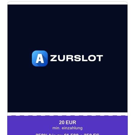
20 EUR
min. einzahlung