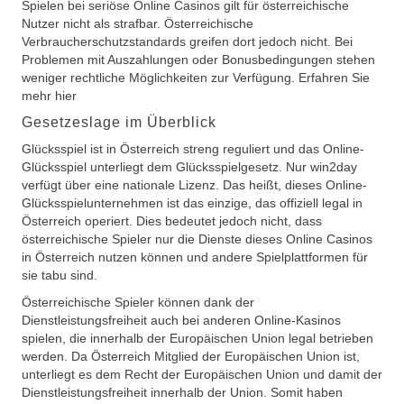
Spielen bei
seriöse Online Casinos
gilt für österreichische
Nutzer nicht als strafbar. Österreichische
Verbraucherschutzstandards greifen dort jedoch nicht. Bei
Problemen mit Auszahlungen oder Bonusbedingungen stehen
weniger rechtliche Möglichkeiten zur Verfügung. Erfahren Sie
mehr hier
Gesetzeslage im Überblick
Glücksspiel ist in Österreich streng reguliert und das Online-
Glücksspiel unterliegt dem Glücksspielgesetz. Nur win2day
verfügt über eine nationale Lizenz. Das heißt, dieses Online-
Glücksspielunternehmen ist das einzige, das offiziell legal in
Österreich operiert. Dies bedeutet jedoch nicht, dass
österreichische Spieler nur die Dienste dieses
Online Casinos
in Österreich
nutzen können und andere Spielplattformen für
sie tabu sind.
Österreichische Spieler können dank der
Dienstleistungsfreiheit auch bei anderen Online-Kasinos
spielen, die innerhalb der Europäischen Union legal betrieben
werden. Da Österreich Mitglied der Europäischen Union ist,
unterliegt es dem Recht der Europäischen Union und damit der
Dienstleistungsfreiheit innerhalb der Union. Somit haben