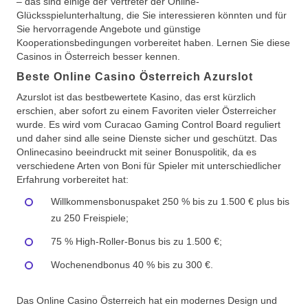
– das sind einige der Vertreter der Online-
Glücksspielunterhaltung, die Sie interessieren könnten und für
Sie hervorragende Angebote und günstige
Kooperationsbedingungen vorbereitet haben. Lernen Sie diese
Casinos in Österreich
besser kennen.
Beste Online Casino Österreich Azurslot
Azurslot ist das bestbewertete Kasino, das erst kürzlich
erschien, aber sofort zu einem Favoriten vieler Österreicher
wurde. Es wird vom Curacao Gaming Control Board reguliert
und daher sind alle seine Dienste sicher und geschützt. Das
Onlinecasino beeindruckt mit seiner Bonuspolitik, da es
verschiedene Arten von Boni für Spieler mit unterschiedlicher
Erfahrung vorbereitet hat:
Willkommensbonuspaket 250 % bis zu 1.500 € plus bis
zu 250 Freispiele;
75 % High-Roller-Bonus bis zu 1.500 €;
Wochenendbonus 40 % bis zu 300 €.
Das
Online Casino Österreich
hat ein modernes Design und