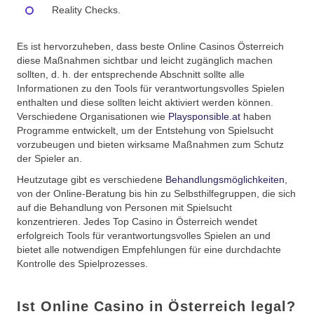
Reality Checks.
Es ist hervorzuheben, dass
beste Online Casinos Österreich
diese Maßnahmen sichtbar und leicht zugänglich machen
sollten, d. h. der entsprechende Abschnitt sollte alle
Informationen zu den Tools für verantwortungsvolles Spielen
enthalten und diese sollten leicht aktiviert werden können.
Verschiedene Organisationen wie
Playsponsible.at
haben
Programme entwickelt, um der Entstehung von Spielsucht
vorzubeugen und bieten wirksame Maßnahmen zum Schutz
der Spieler an.
Heutzutage gibt es verschiedene
Behandlungsmöglichkeiten
,
von der Online-Beratung bis hin zu Selbsthilfegruppen, die sich
auf die Behandlung von Personen mit Spielsucht
konzentrieren. Jedes Top
Casino in Österreich
wendet
erfolgreich Tools für verantwortungsvolles Spielen an und
bietet alle notwendigen Empfehlungen für eine durchdachte
Kontrolle des Spielprozesses.
Ist Online Casino in Österreich legal?