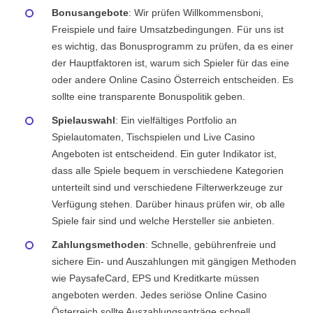
Bonusangebote
: Wir prüfen Willkommensboni,
Freispiele und faire
Umsatzbedingungen
. Für uns ist
es wichtig, das Bonusprogramm zu prüfen, da es einer
der Hauptfaktoren ist, warum sich Spieler für das eine
oder andere
Online Casino Österreich
entscheiden. Es
sollte eine transparente Bonuspolitik geben.
Spielauswahl
: Ein vielfältiges Portfolio an
Spielautomaten, Tischspielen und Live
Casino
Angeboten ist entscheidend. Ein guter Indikator ist,
dass alle Spiele bequem in verschiedene Kategorien
unterteilt sind und verschiedene Filterwerkzeuge zur
Verfügung stehen. Darüber hinaus prüfen wir, ob alle
Spiele fair sind und welche Hersteller sie anbieten.
Zahlungsmethoden
: Schnelle, gebührenfreie und
sichere Ein- und Auszahlungen mit gängigen Methoden
wie PaysafeCard, EPS und Kreditkarte müssen
angeboten werden. Jedes seriöse
Online Casino
Österreich
sollte Auszahlungsanträge schnell