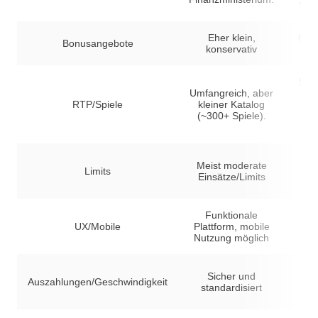
Spie
Eher klein,
Grö
Bonusangebote
konservativ
Sehr
Umfangreich, aber
a
RTP/Spiele
kleiner Katalog
Stu
(~300+ Spiele).
C
Bre
Meist moderate
Limits
L
Einsätze/Limits
Funktionale
H
UX/Mobile
Plattform, mobile
mod
Nutzung möglich
O
Sicher und
Auszahlungen/Geschwindigkeit
a
standardisiert