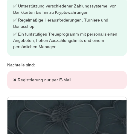
✅ Unterstützung verschiedener Zahlungssysteme, von
Bankkarten bis hin zu Kryptowährungen
✅ Regelmäßige Herausforderungen, Turniere und
Bonusshop
✅ Ein fünfstufiges Treueprogramm mit personalisierten
Angeboten, hohen Auszahlungslimits und einem
persönlichen Manager
Nachteile sind:
❌ Registrierung nur per E-Mail