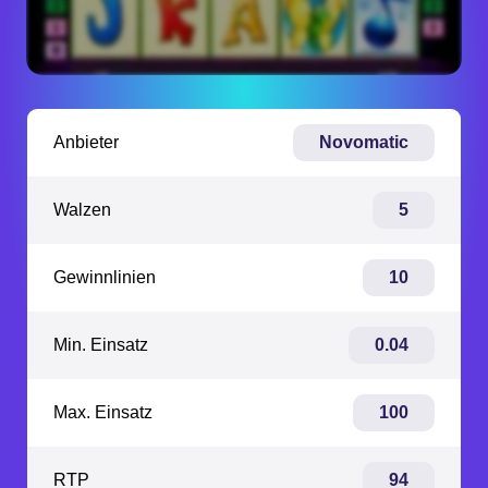
Anbieter
Novomatic
Walzen
5
Gewinnlinien
10
Min. Einsatz
0.04
Max. Einsatz
100
RTP
94