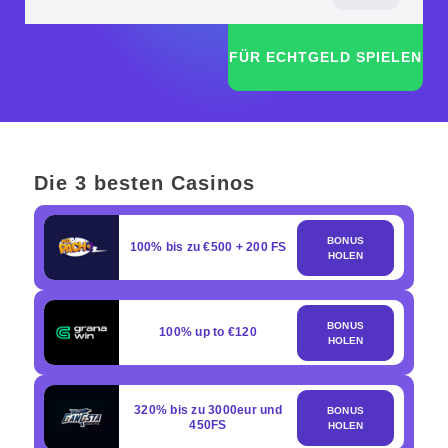
FÜR ECHTGELD SPIELEN
Die 3 besten Casinos
BONUS
100% bis zu €500 + 200 FS
HOLEN
BONUS
100% up to €120
HOLEN
320% bis zu 3000eur und
BONUS
450FS
HOLEN