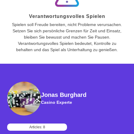
Verantwortungsvolles Spielen
Spielen soll Freude bereiten, nicht Probleme verursachen.
Setzen Sie sich persönliche Grenzen für Zeit und Einsatz,
bleiben Sie bewusst und machen Sie Pausen.
Verantwortungsvolles Spielen bedeutet, Kontrolle zu
behalten und das Spiel als Unterhaltung zu genießen.
Jonas Burghard
Casino Experte
Articles: 8