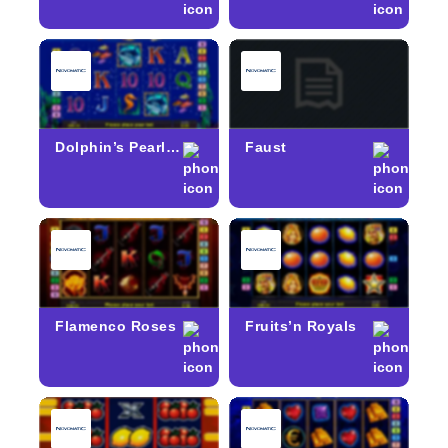
Dolphin’s Pearl Deluxe
Faust
Flamenco Roses
Fruits’n Royals