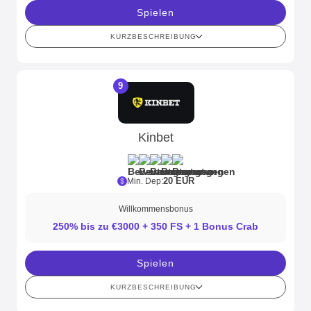
Spielen
KURZBESCHREIBUNG
9
Kinbet
20 EUR
Min. Dep:
Willkommensbonus
250% bis zu €3000 + 350 FS + 1 Bonus Crab
Spielen
KURZBESCHREIBUNG