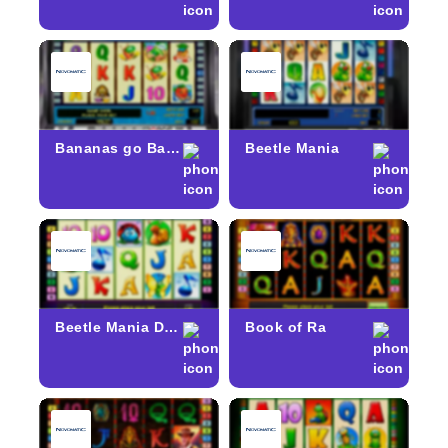
Bananas go Bahamas
Beetle Mania
Beetle Mania Deluxe
Book of Ra