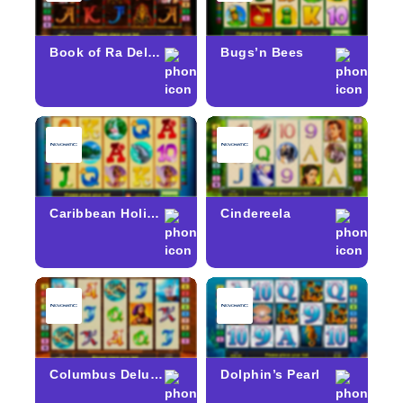
Book of Ra Deluxe
Bugs’n Bees
Caribbean Holidays
Cindereela
Columbus Deluxe
Dolphin’s Pearl