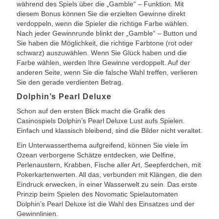
während des Spiels über die „Gamble“ – Funktion. Mit
diesem Bonus können Sie die erzielten Gewinne direkt
verdoppeln, wenn die Spieler die richtige Farbe wählen.
Nach jeder Gewinnrunde blinkt der „Gamble“ – Button und
Sie haben die Möglichkeit, die richtige Farbtone (rot oder
schwarz) auszuwählen. Wenn Sie Glück haben und die
Farbe wählen, werden Ihre Gewinne verdoppelt. Auf der
anderen Seite, wenn Sie die falsche Wahl treffen, verlieren
Sie den gerade verdienten Betrag.
Dolphin’s Pearl Deluxe
Schon auf den ersten Blick macht die Grafik des
Casinospiels Dolphin’s Pearl Deluxe Lust aufs Spielen.
Einfach und klassisch bleibend, sind die Bilder nicht veraltet.
Ein Unterwasserthema aufgreifend, können Sie viele im
Ozean verborgene Schätze entdecken, wie Delfine,
Perlenaustern, Krabben, Fische aller Art, Seepferdchen, mit
Pokerkartenwerten. All das, verbunden mit Klängen, die den
Eindruck erwecken, in einer Wasserwelt zu sein. Das erste
Prinzip beim Spielen des Novomatic Spielautomaten
Dolphin’s Pearl Deluxe ist die Wahl des Einsatzes und der
Gewinnlinien.