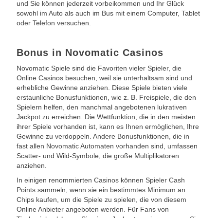
und Sie können jederzeit vorbeikommen und Ihr Glück
sowohl im Auto als auch im Bus mit einem Computer, Tablet
oder Telefon versuchen.
Bonus in Novomatic Casinos
Novomatic Spiele sind die Favoriten vieler Spieler, die
Online Casinos besuchen, weil sie unterhaltsam sind und
erhebliche Gewinne anziehen. Diese Spiele bieten viele
erstaunliche Bonusfunktionen, wie z. B. Freispiele, die den
Spielern helfen, den manchmal angebotenen lukrativen
Jackpot zu erreichen. Die Wettfunktion, die in den meisten
ihrer Spiele vorhanden ist, kann es Ihnen ermöglichen, Ihre
Gewinne zu verdoppeln. Andere Bonusfunktionen, die in
fast allen Novomatic Automaten vorhanden sind, umfassen
Scatter- und Wild-Symbole, die große Multiplikatoren
anziehen.
In einigen renommierten Casinos können Spieler Cash
Points sammeln, wenn sie ein bestimmtes Minimum an
Chips kaufen, um die Spiele zu spielen, die von diesem
Online Anbieter angeboten werden. Für Fans von