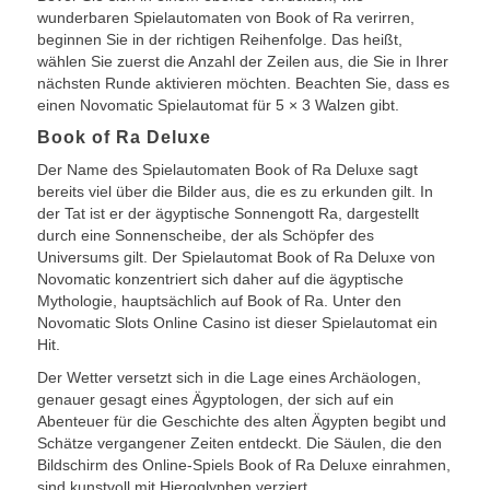
wunderbaren Spielautomaten von Book of Ra verirren,
beginnen Sie in der richtigen Reihenfolge. Das heißt,
wählen Sie zuerst die Anzahl der Zeilen aus, die Sie in Ihrer
nächsten Runde aktivieren möchten. Beachten Sie, dass es
einen Novomatic Spielautomat für 5 × 3 Walzen gibt.
Book of Ra Deluxe
Der Name des Spielautomaten Book of Ra Deluxe sagt
bereits viel über die Bilder aus, die es zu erkunden gilt. In
der Tat ist er der ägyptische Sonnengott Ra, dargestellt
durch eine Sonnenscheibe, der als Schöpfer des
Universums gilt. Der Spielautomat Book of Ra Deluxe von
Novomatic konzentriert sich daher auf die ägyptische
Mythologie, hauptsächlich auf Book of Ra. Unter den
Novomatic Slots Online Casino ist dieser Spielautomat ein
Hit.
Der Wetter versetzt sich in die Lage eines Archäologen,
genauer gesagt eines Ägyptologen, der sich auf ein
Abenteuer für die Geschichte des alten Ägypten begibt und
Schätze vergangener Zeiten entdeckt. Die Säulen, die den
Bildschirm des Online-Spiels Book of Ra Deluxe einrahmen,
sind kunstvoll mit Hieroglyphen verziert.