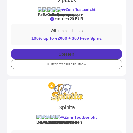
VipLuck
Zum Testbericht
20 EUR
Min. Dep:
Willkommensbonus
100% up to €2000 + 300 Free Spins
Spielen
KURZBESCHREIBUNG
2
Spinita
Zum Testbericht