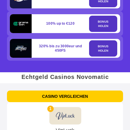
dieses Anbieters steht Casinos von höchster Qualität zur
HOLEN
Verfügung und ist durch Lizenzen zertifiziert, die ihre Sicherheit
garantieren. Hier lesen Sie alle notwendigen Details über
Novomatic Boni, Vor- und Nachteile, Software und vieles mehr.
BONUS
100% up to €120
HOLEN
320% bis zu 3000eur und
BONUS
450FS
HOLEN
Echtgeld Casinos Novomatic
CASINO VERGLEICHEN
1