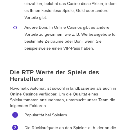
einzahlen, belohnt das Casino diese Aktion, indem
es Ihnen kostenlose Spiele, Geld oder andere
Vorteile gibt.
Andere Boni: In Online Casinos gibt es andere
Vorteile zu gewinnen, wie z. B. Werbeangebote für
bestimmte Zeiträume oder Boni, wenn Sie
beispielsweise einen VIP-Pass haben.
Die RTP Werte der Spiele des
Herstellers
Novomatic Automat ist sowohl in landbasierten als auch in
Online Casinos verfügbar. Um die Qualität eines
Spielautomaten anzunehmen, untersucht unser Team die
folgenden Faktoren:
Popularität bei Spielern
Die Rücklaufquote an den Spieler: d. h. der an die