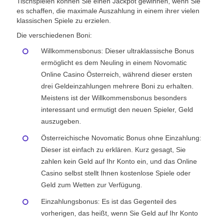
Tischspielen können Sie einen Jackpot gewinnen, wenn Sie
es schaffen, die maximale Auszahlung in einem ihrer vielen
klassischen Spiele zu erzielen.
Die verschiedenen Boni:
Willkommensbonus: Dieser ultraklassische Bonus
ermöglicht es dem Neuling in einem Novomatic
Online Casino Österreich, während dieser ersten
drei Geldeinzahlungen mehrere Boni zu erhalten.
Meistens ist der Willkommensbonus besonders
interessant und ermutigt den neuen Spieler, Geld
auszugeben.
Österreichische Novomatic Bonus ohne Einzahlung:
Dieser ist einfach zu erklären. Kurz gesagt, Sie
zahlen kein Geld auf Ihr Konto ein, und das Online
Casino selbst stellt Ihnen kostenlose Spiele oder
Geld zum Wetten zur Verfügung.
Einzahlungsbonus: Es ist das Gegenteil des
vorherigen, das heißt, wenn Sie Geld auf Ihr Konto