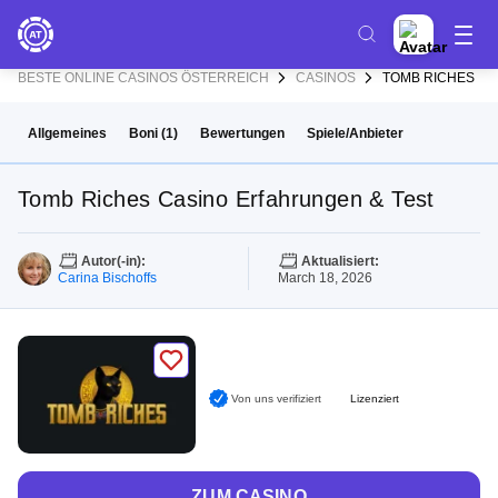
BESTE ONLINE CASINOS ÖSTERREICH
CASINOS
TOMB RICHES
Allgemeines
Boni
1
Bewertungen
Spiele/Anbieter
Tomb Riches Casino Erfahrungen & Test
Autor(-in):
Aktualisiert:
Carina Bischoffs
March 18, 2026
Von uns verifiziert
Lizenziert
ZUM CASINO