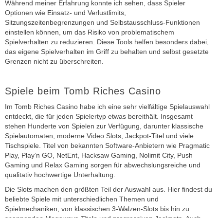
Während meiner Erfahrung konnte ich sehen, dass Spieler
Optionen wie Einsatz‑ und Verlustlimits,
Sitzungszeitenbegrenzungen und Selbstausschluss‑Funktionen
einstellen können, um das Risiko von problematischem
Spielverhalten zu reduzieren. Diese Tools helfen besonders dabei,
das eigene Spielverhalten im Griff zu behalten und selbst gesetzte
Grenzen nicht zu überschreiten.
Spiele beim Tomb Riches Casino
Im Tomb Riches Casino habe ich eine sehr vielfältige Spielauswahl
entdeckt, die für jeden Spielertyp etwas bereithält. Insgesamt
stehen Hunderte von Spielen zur Verfügung, darunter klassische
Spielautomaten, moderne Video Slots, Jackpot‑Titel und viele
Tischspiele. Titel von bekannten Software‑Anbietern wie Pragmatic
Play, Play’n GO, NetEnt, Hacksaw Gaming, Nolimit City, Push
Gaming und Relax Gaming sorgen für abwechslungsreiche und
qualitativ hochwertige Unterhaltung.
Die Slots machen den größten Teil der Auswahl aus. Hier findest du
beliebte Spiele mit unterschiedlichen Themen und
Spielmechaniken, von klassischen 3‑Walzen‑Slots bis hin zu