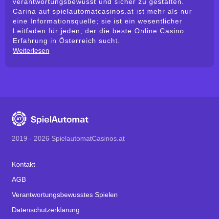
verantwortungsbewusst und sicher zu gestalten.
Carina auf spielautomatcasinos.at ist mehr als nur
eine Informationsquelle; sie ist ein wesentlicher
Leitfaden für jeden, der die beste Online Casino
Erfahrung in Österreich sucht.
Weiterlesen
2019 - 2026 SpielautomatCasinos.at
Kontakt
AGB
Verantwortungsbewusstes Spielen
Datenschutzerklarung