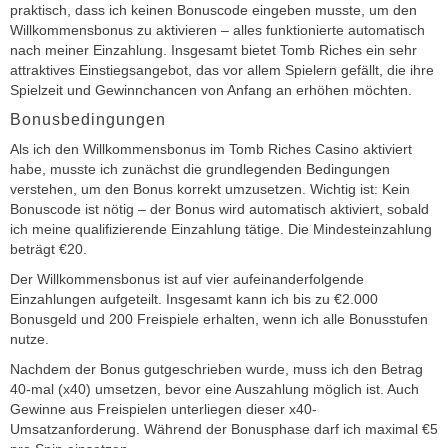
praktisch, dass ich keinen Bonuscode eingeben musste, um den
Willkommensbonus zu aktivieren – alles funktionierte automatisch
nach meiner Einzahlung. Insgesamt bietet Tomb Riches ein sehr
attraktives Einstiegsangebot, das vor allem Spielern gefällt, die ihre
Spielzeit und Gewinnchancen von Anfang an erhöhen möchten.
Bonusbedingungen
Als ich den Willkommensbonus im Tomb Riches Casino aktiviert
habe, musste ich zunächst die grundlegenden Bedingungen
verstehen, um den Bonus korrekt umzusetzen. Wichtig ist: Kein
Bonuscode ist nötig – der Bonus wird automatisch aktiviert, sobald
ich meine qualifizierende Einzahlung tätige. Die Mindesteinzahlung
beträgt €20.
Der Willkommensbonus ist auf vier aufeinanderfolgende
Einzahlungen aufgeteilt. Insgesamt kann ich bis zu €2.000
Bonusgeld und 200 Freispiele erhalten, wenn ich alle Bonusstufen
nutze.
Nachdem der Bonus gutgeschrieben wurde, muss ich den Betrag
40-mal (x40) umsetzen, bevor eine Auszahlung möglich ist. Auch
Gewinne aus Freispielen unterliegen dieser x40-
Umsatzanforderung. Während der Bonusphase darf ich maximal €5