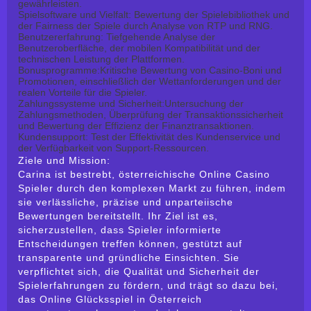
gewährleisten.
Spielsoftware und Vielfalt: Bewertung der Spielebibliothek und
der Fairness der Spiele durch Analyse von RTP und RNG.
Benutzererfahrung: Tiefgehende Analyse der
Benutzeroberfläche, der mobilen Kompatibilität und der
technischen Leistung der Plattformen.
Bonusprogramme:Kritische Bewertung von Casino-Boni und
Promotionen, einschließlich der Wettanforderungen und der
realen Vorteile für die Spieler.
Zahlungssysteme und Sicherheit:Untersuchung der
Zahlungsmethoden, Überprüfung der Transaktionssicherheit
und Bewertung der Effizienz der Finanztransaktionen.
Kundensupport: Test der Effektivität des Kundenservice und
der Verfügbarkeit von Support-Ressourcen.
Ziele und Mission:
Carina ist bestrebt, österreichische Online Casino
Spieler durch den komplexen Markt zu führen, indem
sie verlässliche, präzise und unparteiische
Bewertungen bereitstellt. Ihr Ziel ist es,
sicherzustellen, dass Spieler informierte
Entscheidungen treffen können, gestützt auf
transparente und gründliche Einsichten. Sie
verpflichtet sich, die Qualität und Sicherheit der
Spielerfahrungen zu fördern, und trägt so dazu bei,
das Online Glücksspiel in Österreich