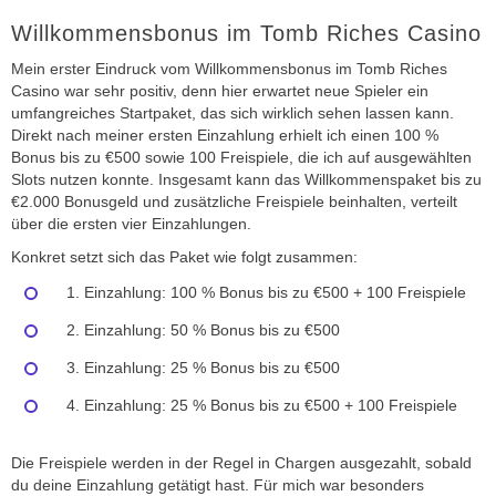
Willkommensbonus im Tomb Riches Casino
Mein erster Eindruck vom Willkommensbonus im Tomb Riches
Casino war sehr positiv, denn hier erwartet neue Spieler ein
umfangreiches Startpaket, das sich wirklich sehen lassen kann.
Direkt nach meiner ersten Einzahlung erhielt ich einen 100 %
Bonus bis zu €500 sowie 100 Freispiele, die ich auf ausgewählten
Slots nutzen konnte. Insgesamt kann das Willkommenspaket bis zu
€2.000 Bonusgeld und zusätzliche Freispiele beinhalten, verteilt
über die ersten vier Einzahlungen.
Konkret setzt sich das Paket wie folgt zusammen:
1. Einzahlung: 100 % Bonus bis zu €500 + 100 Freispiele
2. Einzahlung: 50 % Bonus bis zu €500
3. Einzahlung: 25 % Bonus bis zu €500
4. Einzahlung: 25 % Bonus bis zu €500 + 100 Freispiele
Die Freispiele werden in der Regel in Chargen ausgezahlt, sobald
du deine Einzahlung getätigt hast. Für mich war besonders