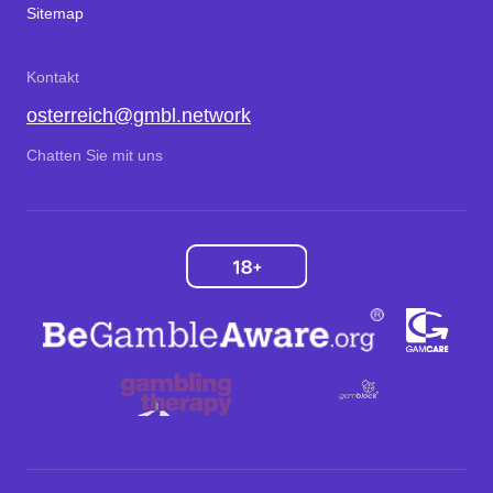
Sitemap
Kontakt
osterreich@gmbl.network
Chatten Sie mit uns