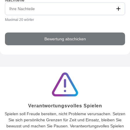
Nachteile
Maximal 20 wörter
Bewertung abschicken
Verantwortungsvolles Spielen
Spielen soll Freude bereiten, nicht Probleme verursachen. Setzen
Sie sich persönliche Grenzen für Zeit und Einsatz, bleiben Sie
bewusst und machen Sie Pausen. Verantwortungsvolles Spielen