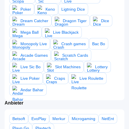
Poker
Keno
Ligtning Dice
Dream Catcher
Dragon Tiger
Dice
Mega Ball
Live Blackjack
Monopoly Live
Crash games
Bac Bo
Arcade Games
Scratch Cards
Live Sic Bo
Slot Machines
Lottery
Live Poker
Craps
Live Roulette
Andar Bahar
Anbieter
Betsoft
EvoPlay
Merkur
Microgaming
NetEnt
Playn Go
Playtech