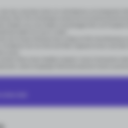
, dass das Lucky Days Casino ein unterhaltsames und aufregendes Onlin
Gaming, Play’n GO und Quickspin erwartet Sie eine beeindruckende Aus
s attraktiv, da es neue Spieler mit großzügigen Boni und Freispielen
tehende Spieler bei Laune zu halten.
s über eine Curaçao eGaming-Lizenz verfügt und SSL-Verschlüsselung z
, mit Optionen wie Live-Chat und E-Mail. Insgesamt ist das Lucky Days C
nis suchen.
inzelne Online Casino detailliert analysiert. Unsere Fachexperten wi
 beleuchten, welche einzigartigen Merkmale bestimmte Casinos auszeic
 echtes Geld
s