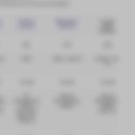
Sicherheit und Vertrauenswürdigkeit.
t
Unibet
Wazamba
Lucky
Bo
o
casino
Casino
days
Casino
665
1787
3496
50
€500
€500 + 200 FS
€1000 + 100
€
FS
R
15 EUR
20 EUR
20 EUR
IGT
Betsoft
Betsoft
ing
Microgaming
Microgaming
Microgaming
NetEnt
NetEnt
NetEnt
T
ic
Novomatic
Playn Go
Mi
Playn Go
Playtech