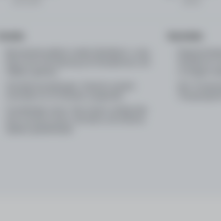
20 EUR
2019
orteile
Nachteile
Benutzerfreundliche mobile Oberfläche: Lucky
Eingeschränk
Days ist für die Nutzung auf Smartphones und
Auswahl an Li
Tablets optimiert.
zu einigen an
Schnelle Auszahlungen: Gewinne werden
Kein Treuepr
innerhalb von 24 Stunden ausgezahlt.
Treueprogram
Zuverlässige Lizenz: Das Casino verfügt über
eine Curacao-Lizenz, die faires und sicheres
Spielen gewährleistet.