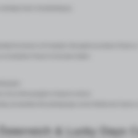
unterliegen keiner Umsatzbedingung
mäßig Promotionen mit Freispielen, Bonusgeld und anderen Preisen an
mit attraktiven Preisen für die besten Spieler.
dingungen.
evor Sie ein Bonusangebot in Anspruch nehmen.
htig, die aktuellsten Bonusbedingungen auf der Website des Casinos z
 Österreich & Lucky Days 