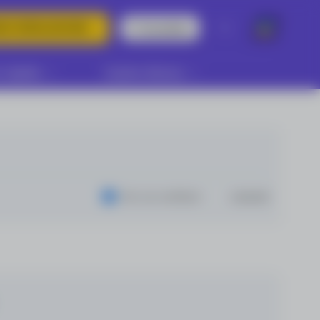
OS VERGLEICHEN
Anmelden
 Spiele
Casino Bonus
Von uns verifiziert
Lizenziert