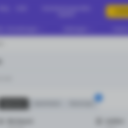
Blog
AGB
Verantwortungsvolles
CASIN
Spielen
in. Einzahlungen
Zahlungen
Casino
YS
n
6, 2025
22
Allgemeines
Spiele/Anbieter
Bewertungen
Min.Deposit
Geöffnet