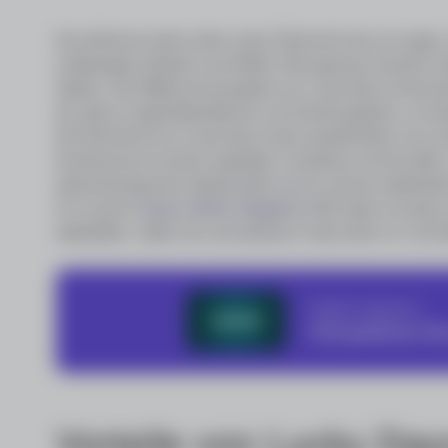
Als erfahrener beste online casino Österreich kann ich sagen
erstklassigen Anbietern wie NetEnt, Microgaming, Evolution 
Spielen. Das Willkommensangebot von Lucky Days ist besonder
hat, gibt es regelmäßig Aktionen und Sonderangebote, um bes
Die Sicherheit ist im Lucky Days Casino gewährleistet, da e
Kundenservice ist leicht zugänglich, kompetent und freundlich
abwechslungsreiche Spielauswahl und ein sicheres Spielerleb
Für unseren
Casino Online Vergleich
2026 haben wir jedes e
Spielstätten, stellen die verschiedenen Casino-Boni vor und
Spielen beginnen
Und gewinnen Sie
Vorteile von Lucky Day