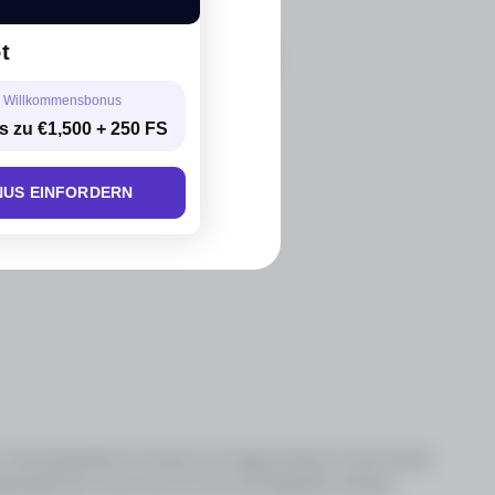
t
beträgt 10 EUR, die Auszahlung 20 EUR.
ören:
Willkommensbonus
s zu €1,500 + 250 FS
US EINFORDERN
en. Die Popularität von Casino Leo Vegas hängt von der Anzahl
ngemeldet hat, muss man nur noch die folgenden Schritte