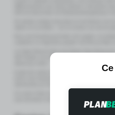
Es gibt ein originelles Treueprogramm, das für Benutzer aller 
Willkommensbonus des Casinos aktivieren, Informationen dazu
EUR nicht überschreitet. Der Mindesteinzahlungsbetrag im Ca
Der aktuelle LeoVegas Casino Bonus ist zwei Wochen nach de
Spielen mit Live-Dealern – x40. Es ist besser, die Liste der g
Bonus ohne Einzahlung wird leider nicht vergeben. Zum Beispie
zusätzlicher Leo Vegas Bonus gewährt. Die Höhe der Wette, au
Leo Vegas Österreich gibt es kein Reload. Diese Richtung de
300 Freispiele. Sie werden zu den Bedingungen bereitgestellt
Aktivierung zu klären.
Ce 
Es gibt einen weiteren aktiven Vegas Bonus ohne Einzahlung 
können einen Kampf finden, bei dem der Gesamtgewinn 5.000
Stammkunden per E-Mail zugesendet.
Für unseren Online Casino Vergleich 2026 haben wir jede Onl
einen besonderen Fokus auf den
Online Casino Vergleich 