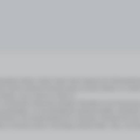
yspiele anbietet. Inhaber decken dieses Segment der Glücksspielindust
no Hall hat zahlreiche Auszeichnungen als bester Anbieter von mobilen
bieten, was im Internet zu finden ist.
 das Einwohner Österreichs akzeptiert. Alle Spiele aus der Sammlung s
ng weitergeben. Um das Gleichgewicht wiederherzustellen, aktualisiere
rnehmen. Die Zentrale befindet sich in Stockholm. Die Arbeit wird unt
e zur Kenntnis nehmen. Das Design kombiniert Weiß-, Rosa- und Ora