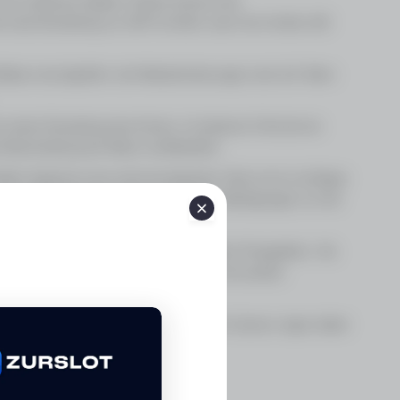
h für erfahrene Spieler. Erstere können den
ie erste Einzahlung um 100 % erhöht, wenn ihre Größe 100
Walzen durchgeführt, die Wettanforderungen sind x10. Beim
vierter Einzahlung des Kontos. Im letzteren Fall wird ein
Beschreibung der Aktion veröffentlicht.
bilen Segment noch nicht durchgesetzt. Dies ist ein LeoVegas
 ist wichtig, die Einsatzhöhe und andere Bedingungen vor der
ungen. Dazu gehören Turniere mit großen Preisgeldern. Sie
on werden in Werbebannern angezeigt. Sie werden
en sich dem Vergleich führender Online Casinos, legen dabei
on anderen abheben.