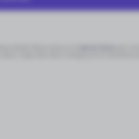
anderen ähnlichen Räumen können sie mit
App des Casinos
oder in ein
stehen in Vegas Casino Slots zur Verfügung, die von Unternehmen pr