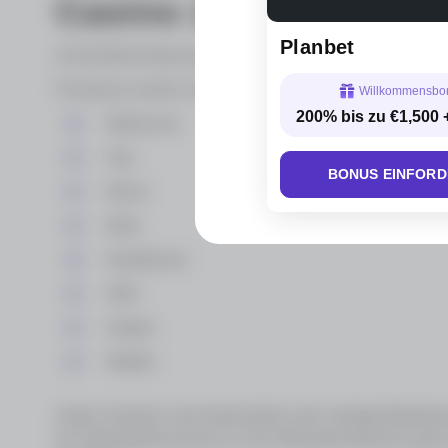
Casino Zahlungsmet
Planbet
Auf die Beschreibung der Zahlungsinstrumente kann bei der 
Provisionen werden nicht genommen. Die Liste der Zahlungsme
Willkommensbo
200% bis zu €1,500 
Mastercard;
Visa;
BONUS EINFOR
Klarna;
iDeal;
Paysafecard;
Skrill;
Zimpler;
Neteller;
Andere Varianten sind herkömmliche oder sofortige Banküb
der Zahlungsinstrumente ab. Hier findet jeder Besucher gena